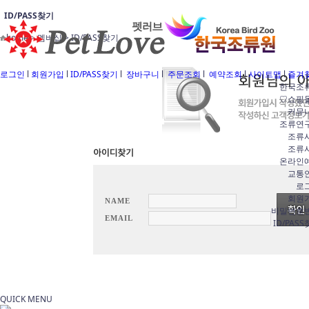
ID/PASS찾기
home > 멤버십 >
ID/PASS찾기
로그인
l
회원가입
l
ID/PASS찾기
l
장바구니
l
주문조회
l
예약조회
l
사이트맵
l
즐겨
한국조
♡쇼핑
커뮤
조류연
조류
조류
온라인
교통
로
회원
NAME
비밀번호
EMAIL
ID/PAS
QUICK MENU