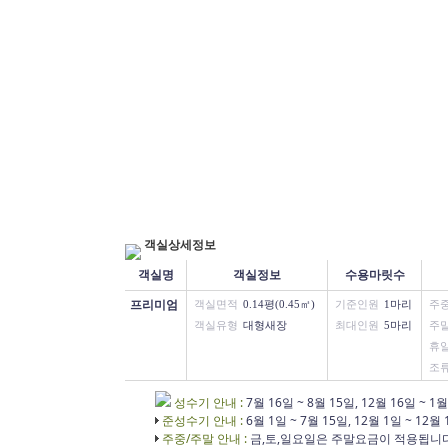
객실상세정보
객실명
객실정보
수용마릿수
프리미엄
객실면적
0.14평(0.45㎡)
기준인원
1마리
주
객실유형
대형새장
최대인원
5마리
주
휴
조
성수기 안내 :
7월 16일 ~ 8월 15일
,
12월 16일 ~ 1월
준성수기 안내 :
6월 1일 ~ 7월 15일
,
12월 1일 ~ 12월
주중/주말 안내 :
금,토,일요일은 주말요금이 적용됩니다