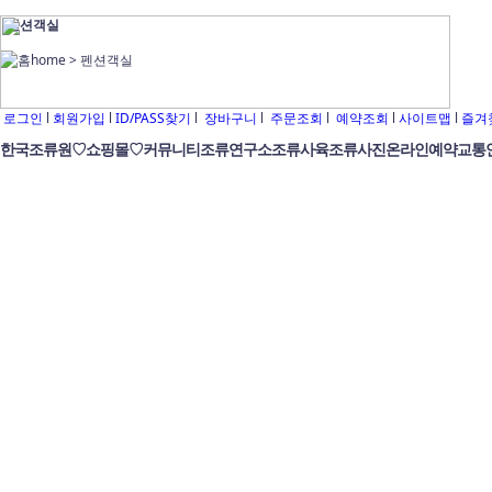
펜션객실
home >
펜션객실
로그인
l
회원가입
l
ID/PASS찾기
l
장바구니
l
주문조회
l
예약조회
l
사이트맵
l
즐겨
한국조류원
♡쇼핑몰♡
커뮤니티
조류연구소
조류사육
조류사진
온라인예약
교통