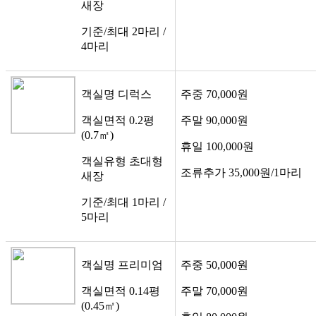
새장
기준/최대
2마리 /
4마리
객실명
디럭스
주중
70,000원
객실면적
0.2평
주말
90,000원
(0.7㎡)
휴일
100,000원
객실유형
초대형
조류추가
35,000원/1마리
새장
기준/최대
1마리 /
5마리
객실명
프리미엄
주중
50,000원
객실면적
0.14평
주말
70,000원
(0.45㎡)