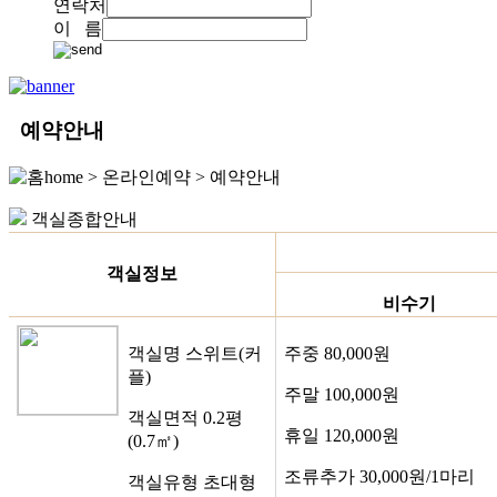
연락처
이 름
예약안내
home > 온라인예약 >
예약안내
객실종합안내
객실정보
비수기
객실명
스위트(커
주중
80,000원
플)
주말
100,000원
객실면적
0.2평
휴일
120,000원
(0.7㎡)
조류추가
30,000원/1마리
객실유형
초대형