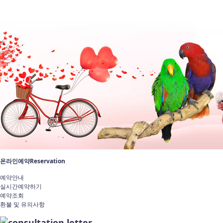
로그인
l
회원가입
l
ID/PASS찾기
l
장바구니
l
주문조회
l
예약조회
l
사이트맵
l
즐겨
한국조류원
♡쇼핑몰♡
커뮤니티
조류연구소
조류사육
조류사진
온라인예약
교통
예약안내
실시간예약하기
예약조회
환불 및 유의사항
온라인예약
Reservation
예약안내
실시간예약하기
예약조회
환불 및 유의사항