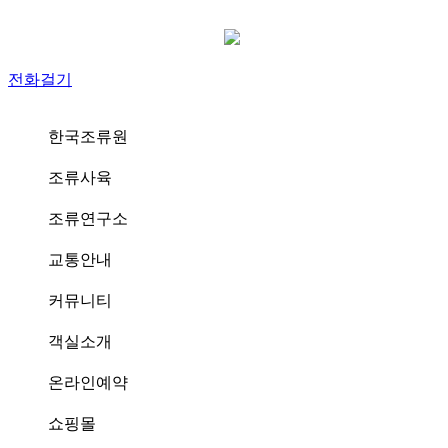
전화걸기
한국조류원
조류사육
조류연구소
교통안내
커뮤니티
객실소개
온라인예약
쇼핑몰