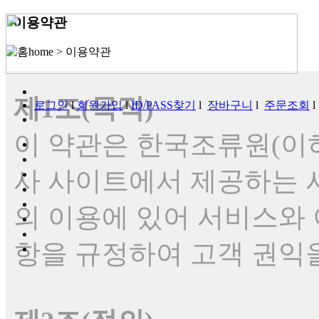
이용약관
home >
이용약관
제1조(목적)
로그인
l
회원가입
l
ID/PASS찾기
l
장바구니
l
주문조회
이 약관은 한국조류원(이하
사 사이트에서 제공하는 서
의 이용에 있어 서비스와 
항을 규정하여 고객 권익