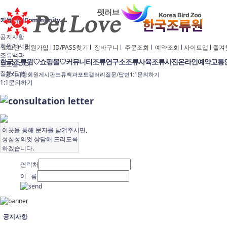
커뮤니티
Community
공지사항
회원게시판
로그인
l
회원가입
l
ID/PASS찾기
l
장바구니
l
주문조회
l
예약조회
l
사이트맵
l
즐겨
조류백과
한국조류원
♡쇼핑몰♡
커뮤니티
조류연구소
조류사육
조류사진
온라인예약
교통
포토갤러리
질문/답변
공지사항
회원게시판
조류백과
포토갤러리
질문/답변
1:1문의하기
1:1문의하기
이곳을 통해 문자를 남겨주시면,
성심성의껏 상담해 드리도록
하겠습니다.
연락처
이 름
공지사항