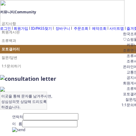
커뮤니티
Community
공지사항
로그인
l
회원가입
l
ID/PASS찾기
l
장바구니
l
주문조회
l
예약조회
l
사이트맵
l
즐겨
회원게시판
한국조
♡쇼핑
조류백과
커뮤
포토갤러리
조류연
조류
질문/답변
조류
1:1문의하기
온라인
교통
공지
회원게
조류
포토갤
이곳을 통해 문자를 남겨주시면,
질문/
성심성의껏 상담해 드리도록
1:1문의
하겠습니다.
연락처
이 름