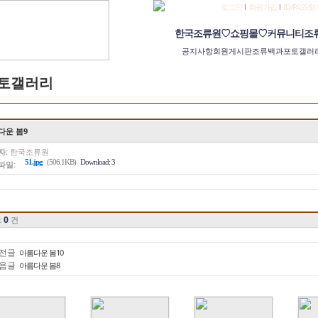
로그인
l
회원가입
l
ID/PASS찾
한국조류원
♡쇼핑몰♡
커뮤니티
조
공지사항
회원게시판
조류백과
포토갤러
토갤러리
다운 봄9
자:
한국조류원
51.jpg
(506.1KB)
Download: 3
파일:
0
:
건
전글
아름다운 봄10
음글
아름다운 봄8