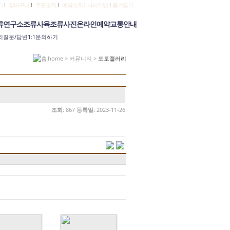
기
l
장바구니
l
주문조회
l
예약조회
l
사이트맵
l
즐겨찾기
류연구소
조류사육
조류사진
온라인예약
교통안내
리
질문/답변
1:1문의하기
home > 커뮤니티 >
포토갤러리
조회:
867
등록일:
2023-11-26