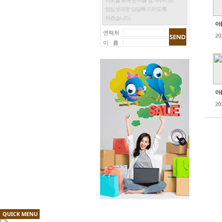
성심성의껏 상담해 드리도록
하겠습니다.
아
연락처
20
이 름
아
20
QUICK MENU