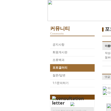
커뮤니티
포
Community
공지사항
아름
회원게시판
작성
첨부
조류백과
포토갤러리
질문/답변
댓글 
1:1문의하기
이
다
이곳을 통해 문자를 남겨주시면,