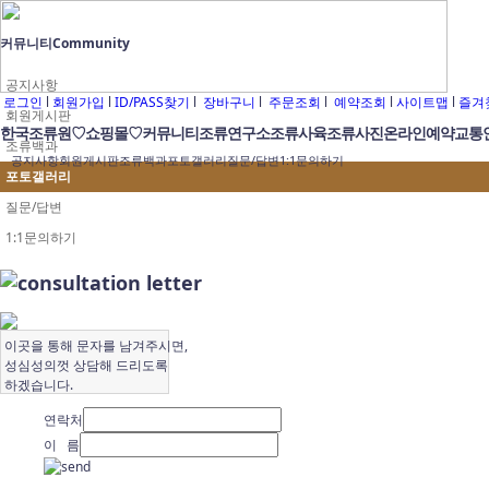
커뮤니티
Community
공지사항
로그인
l
회원가입
l
ID/PASS찾기
l
장바구니
l
주문조회
l
예약조회
l
사이트맵
l
즐겨
회원게시판
한국조류원
♡쇼핑몰♡
커뮤니티
조류연구소
조류사육
조류사진
온라인예약
교통
조류백과
공지사항
회원게시판
조류백과
포토갤러리
질문/답변
1:1문의하기
포토갤러리
질문/답변
1:1문의하기
이곳을 통해 문자를 남겨주시면,
성심성의껏 상담해 드리도록
하겠습니다.
연락처
이 름